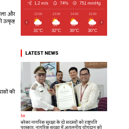
1.2 m/s
74%
751
mmHg
 डाला और
12:00
13:00
14:00
15:00
16:00
17
उत्कृष्ट
‹
›
31°C
32°C
30°C
30°C
31°C
31
LATEST NEWS
यासों की
देश
बरेका नागरिक सुरक्षा के दो सदस्यों को राष्ट्रपति
पुरस्कार, नागरिक सुरक्षा में अतुलनीय योगदान को