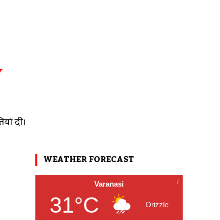
Y
यां दीं।
WEATHER FORECAST
Varanasi
31°C
Drizzle