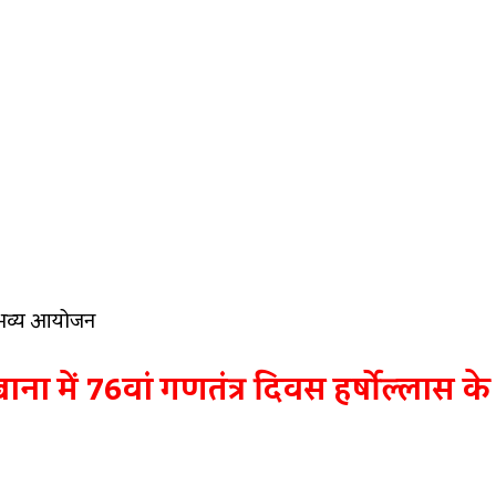
आ भव्य आयोजन
ा में 76वां गणतंत्र दिवस हर्षोल्लास क