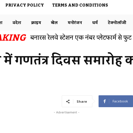
PRIVACY POLICY
TERMS AND CONDITIONS
ेश
विदेश
क्राइम
खेल
मनोरंजन
धर्म
टेक्नोलॉजी
AKING
केंद्रीय मंत्री अश्विनी वैष्णव ने आधार संवाद मे
इंटेलिजेंस को लेकर कहीं यह बात
में गणतंत्र दिवस समारोह 
Facebook
Share
- Advertisement -