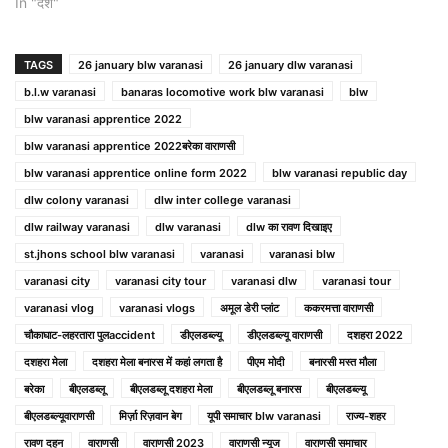
In "देश"
TAGS
26 january blw varanasi
26 january dlw varanasi
b.l.w varanasi
banaras locomotive work blw varanasi
blw
blw varanasi apprentice 2022
blw varanasi apprentice 2022बरेका वाराणसी
blw varanasi apprentice online form 2022
blw varanasi republic day
dlw colony varanasi
dlw inter college varanasi
dlw railway varanasi
dlw varanasi
dlw का रावण दिखाइए
st.jhons school blw varanasi
varanasi
varanasi blw
varanasi city
varanasi city tour
varanasi dlw
varanasi tour
varanasi vlog
varanasi vlogs
अमूल डेरी प्लांट
ककरमत्ता वाराणसी
चौकाघाट-लहरतारा पुलaccident
डीएलडब्ल्यू
डीएलडब्ल्यू वाराणसी
दशहरा 2022
दशहरा मेला
दशहरा मेला बनारस में कहां लगता है
पीएम मोदी
बनारसी मस्त मौला
बरेका
बीएलडब्लू
बीएलडब्लू दशहरा मेला
बीएलडब्लू बनारस
बीएलडब्‍ल्‍यू
बीएलडब्ल्यूवाराणसी
मिर्ज़ा रिज़वान बेग
यूपी समाचार blw varanasi
राज्य-शहर
रावण दहन
वाराणसी
वाराणसी 2023
वाराणसी न्यूज
वाराणसी समाचार