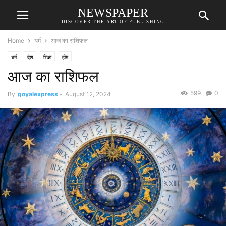
NEWSPAPER
DISCOVER THE ART OF PUBLISHING
Home
धर्म
आज का राशिफल
धर्म
देश
शिक्षा
होम
आज का राशिफल
599
0
By
goyalexpress
-
August 12, 2024