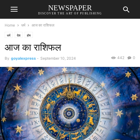
NEWSPAPER
DISCOVER THE ART OF PUBLISHING
Home
धर्म
आज का राशिफल
धर्म
देश
होम
आज का राशिफल
442
0
By
goyalexpress
-
September 10, 2024