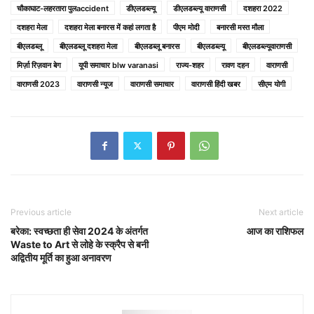
चौकाघाट-लहरतारा पुलaccident
डीएलडब्ल्यू
डीएलडब्ल्यू वाराणसी
दशहरा 2022
दशहरा मेला
दशहरा मेला बनारस में कहां लगता है
पीएम मोदी
बनारसी मस्त मौला
बीएलडब्लू
बीएलडब्लू दशहरा मेला
बीएलडब्लू बनारस
बीएलडब्‍ल्‍यू
बीएलडब्ल्यूवाराणसी
मिर्ज़ा रिज़वान बेग
यूपी समाचार blw varanasi
राज्य-शहर
रावण दहन
वाराणसी
वाराणसी 2023
वाराणसी न्यूज
वाराणसी समाचार
वाराणसी हिंदी खबर
सीएम योगी
Previous article
Next article
बरेका: स्वच्छता ही सेवा 2024 के अंतर्गत
आज का राशिफल
Waste to Art से लोहे के स्क्रैप से बनी
अद्वितीय मूर्ति का हुआ अनावरण