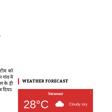
R
क टीम को
गांव में
WEATHER FORECAST
ूल के ही
ज दिया।
Varanasi
28°C
Cloudy sky