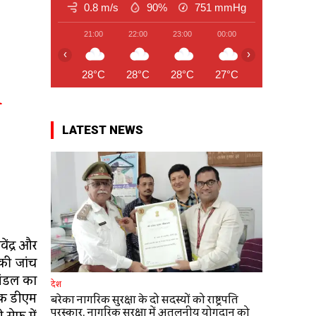
0.8 m/s
90%
751
mmHg
21:00
22:00
23:00
00:00
01:00
02
‹
›
28°C
28°C
28°C
27°C
27°C
27
R
LATEST NEWS
ेंद्र और
नकी जांच
 मंडल का
देश
 तक डीएम
बरेका नागरिक सुरक्षा के दो सदस्यों को राष्ट्रपति
पुरस्कार, नागरिक सुरक्षा में अतुलनीय योगदान को