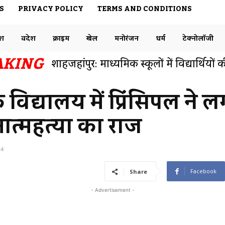
S
PRIVACY POLICY
TERMS AND CONDITIONS
ेश
विदेश
क्राइम
खेल
मनोरंजन
धर्म
टेक्नोलॉजी
AKING
बनारस रेलवे स्टेशन एक नंबर प्लेटफार्म से फुट
समाजसेवी डॉक्टर राजेश ने ट्विटर पर रेलवे विभ
विद्यालय में प्रिंसिपल ने ल
आत्महत्या का राज
24
Facebook
Share
- Advertisement -