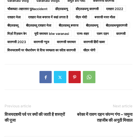
varanasi vlog
varanasi vlogs
अमूल डेरी प्लांट
ककरमत्ता वाराणसी
चौकाघाट-लहरतारा पुलaccident
डीएलडब्ल्यू
डीएलडब्ल्यू वाराणसी
दशहरा 2022
दशहरा मेला
दशहरा मेला बनारस में कहां लगता है
पीएम मोदी
बनारसी मस्त मौला
बीएलडब्लू
बीएलडब्लू दशहरा मेला
बीएलडब्लू बनारस
बीएलडब्‍ल्‍यू
बीएलडब्ल्यूवाराणसी
मिर्ज़ा रिज़वान बेग
यूपी समाचार blw varanasi
राज्य-शहर
रावण दहन
वाराणसी
वाराणसी 2023
वाराणसी न्यूज
वाराणसी समाचार
वाराणसी हिंदी खबर
विजयदशमी पर पौधारोपण से दिया स्वच्छता का संदेश वाराणसी
सीएम योगी
Previous article
Next article
विजयदशमी पर्व पर क्यों की जाती है शस्त्रों
बरेका में रावण दहन संपन्न गंगा – जमुना
की पूजा
तहजीब की अनूठी मिसाल