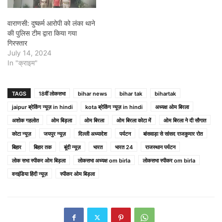
वाराणसी: दुष्कर्म आरोपी को लंका थाने
की पुलिस टीम द्वारा किया गया
गिरफ्तार
July 14, 2024
In "क्राइम"
TAGS
18वीं लोकसभा
bihar news
bihar tak
bihartak
jaipur ब्रेकिंग न्यूज़ in hindi
kota ब्रेकिंग न्यूज़ in hindi
अध्यक्ष ओम बिरला
अशोक गहलोत
ओम बिड़ला
ओम बिरला
ओम बिरला कोटा में
ओम बिरला ने दी सौगात
कोटा न्यूज़
जयपुर न्यूज़
दिल्ली अध्यादेश
पर्यटन
बांसवाड़ा से सांसद राजकुमार रोत
बिहार
बिहार तक
बूंदी न्यूज़
भारत
भारत 24
राजस्थान पर्यटन
लोक सभा स्पीकर ओम बिड़ला
लोकसभा अध्यक्ष om birla
लोकसभा स्पीकर om birla
वनइंडिया हिंदी न्यूज़
स्पीकर ओम बिड़ला