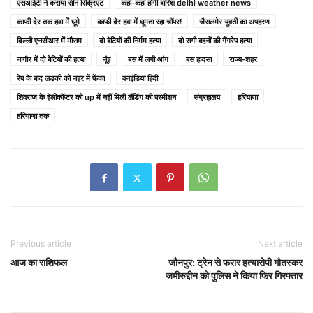
एसआईटी ने कराया सीन रिक्रिएट
कहां-कहां होगी बारिश delhi weather news
काफी देर तक हवा में घूमे
काफी देर हवा में घूमता रहा चॉपर!
जैसलमेर युवती का अपहरण
दिल्ली एनसीआर में मौसम
दो बेटियों की निर्मम हत्या
दो सगी बहनों की गैंगरेप हत्या
नागौर में दो बेटियों की हत्या
नूंह
बस में लगी आंग
बस हादसा
राज्य-शहर
रेप के बाद लड़की को नहर में फेंका
वनइंडिया हिंदी
शिवराज के हेलीकॉप्टर को up में नहीं मिली लैंडिंग की परमीशन
संग्रहालय
हरियाणा
हरियाणा तक
Previous article
Next article
आज का राशिफल
जौनपुर: ट्रेन से फरार हत्यारोपी गौतस्कर
जमीरुद्दीन को पुलिस ने किया फिर गिरफ्तार