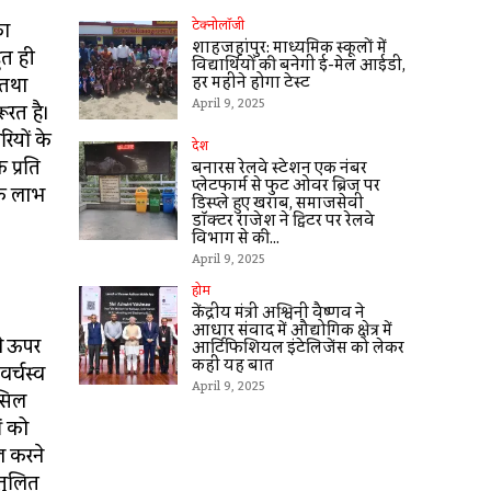
का
टेक्नोलॉजी
शाहजहांपुर: माध्यमिक स्कूलाें में
ुत ही
विद्यार्थियों की बनेगी ई-मेल आईडी,
हर महीने होगा टेस्ट
 तथा
April 9, 2025
ूरत है।
ियों के
देश
 प्रति
बनारस रेलवे स्टेशन एक नंबर
प्लेटफार्म से फुट ओवर ब्रिज पर
िक लाभ
डिस्प्ले हुए खराब, समाजसेवी
डॉक्टर राजेश ने ट्विटर पर रेलवे
विभाग से की...
April 9, 2025
होम
केंद्रीय मंत्री अश्विनी वैष्णव ने
आधार संवाद में औद्योगिक क्षेत्र में
े ऊपर
आर्टिफिशियल इंटेलिजेंस को लेकर
कहीं यह बात
र्चस्व
April 9, 2025
ासिल
ं को
ल करने
ंतुलित