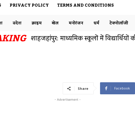
S
PRIVACY POLICY
TERMS AND CONDITIONS
ेश
विदेश
क्राइम
खेल
मनोरंजन
धर्म
टेक्नोलॉजी
AKING
बनारस रेलवे स्टेशन एक नंबर प्लेटफार्म से फुट
समाजसेवी डॉक्टर राजेश ने ट्विटर पर रेलवे विभ
Facebook
Share
- Advertisement -