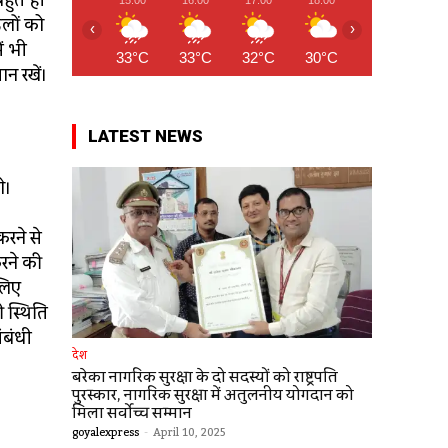
बहुत ही
इलों को
‹
›
ें भी
33°C
33°C
32°C
30°C
29°C
29
न रखें।
LATEST NEWS
े।
करने से
करने की
सलिए
ी स्थिति
ंबंधी
देश
बरेका नागरिक सुरक्षा के दो सदस्यों को राष्ट्रपति
पुरस्कार, नागरिक सुरक्षा में अतुलनीय योगदान को
मिला सर्वोच्च सम्मान
goyalexpress
-
April 10, 2025