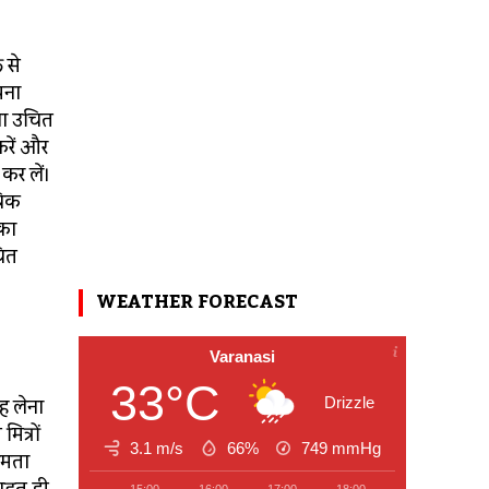
 से
पना
खना उचित
करें और
कर लें।
बिक
 का
चित
WEATHER FORECAST
Varanasi
33°C
ह लेना
Drizzle
ित्रों
3.1 m/s
66%
749
mmHg
षमता
15:00
16:00
17:00
18:00
19:00
20