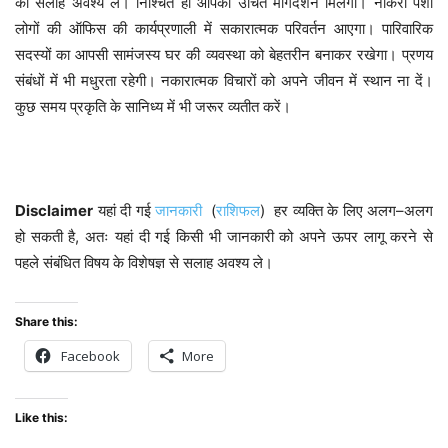
की सलाह अवश्य ले। निश्चित ही आपको उचित मार्गदर्शन मिलेगा। नौकरी पेशा
लोगों की ऑफिस की कार्यप्रणाली में सकारात्मक परिवर्तन आएगा।
पारिवारिक
सदस्यों का आपसी सामंजस्य घर की व्यवस्था को बेहतरीन बनाकर रखेगा। प्रणय
संबंधों में भी मधुरता रहेगी।
नकारात्मक विचारों को अपने जीवन में स्थान ना दें।
कुछ समय प्रकृति के सानिध्य में भी जरूर व्यतीत करें।
Disclaimer
(
)
–
यहां
दी
गई
जानकारी
राशिफल
हर
व्यक्ति
के
लिए
अलग
अलग
,
हो
सकती
है
अतः
यहां
दी
गई
किसी
भी
जानकारी
को
अपने
ऊपर
लागू
करने
से
पहले
संबंधित
विषय
के
विशेषज्ञ
से
सलाह
अवश्य
ले।
Share this:
Facebook
More
Like this: