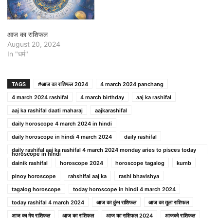
आज का राशिफल
August 20, 2024
In "धर्म"
TAGS
#आज का राशिफल 2024
4 march 2024 panchang
4 march 2024 rashifal
4 march birthday
aaj ka rashifal
aaj ka rashifal daati maharaj
aajkarashifal
daily horoscope 4 march 2024 in hindi
daily horoscope in hindi 4 march 2024
daily rashifal
daily rashifal aaj ka rashifal 4 march 2024 monday aries to pisces today
horoscope in hindi
dainik rashifal
horoscope 2024
horoscope tagalog
kumb
pinoy horoscope
rahshifal aaj ka
rashi bhavishya
tagalog horoscope
today horoscope in hindi 4 march 2024
today rashifal 4 march 2024
आज का कुंभ राशिफल
आज का तुला राशिफल
आज का मेष राशिफल
आज का राशिफल
आज का राशिफल 2024
आजको राशिफल