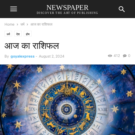
NEWSPAPER
DISCOVER THE ART OF PUBLISHING
Home
धर्म
आज का राशिफल
धर्म
देश
होम
आज का राशिफल
412
0
By
goyalexpress
-
August 2, 2024