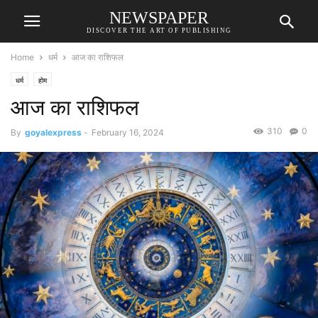
NEWSPAPER
DISCOVER THE ART OF PUBLISHING
Home
धर्म
आज का राशिफल
धर्म
होम
आज का राशिफल
310
0
By
goyalexpress
-
February 16, 2024