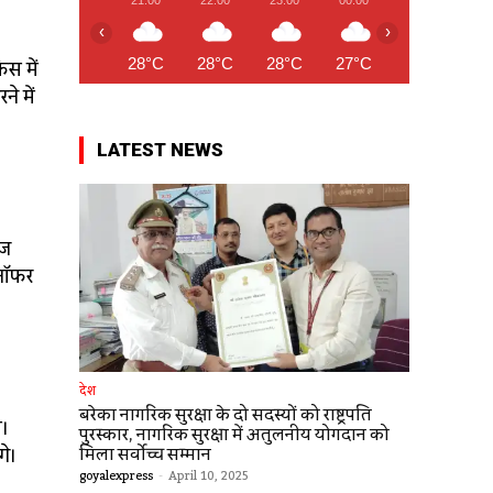
‹
›
स में
28°C
28°C
28°C
27°C
27°C
27
े में
LATEST NEWS
आज
 ऑफर
देश
बरेका नागरिक सुरक्षा के दो सदस्यों को राष्ट्रपति
ी।
पुरस्कार, नागरिक सुरक्षा में अतुलनीय योगदान को
गे।
मिला सर्वोच्च सम्मान
goyalexpress
-
April 10, 2025