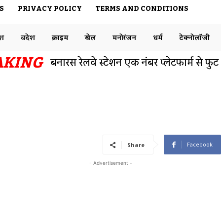
S
PRIVACY POLICY
TERMS AND CONDITIONS
ेश
विदेश
क्राइम
खेल
मनोरंजन
धर्म
टेक्नोलॉजी
AKING
बनारस रेलवे स्टेशन एक नंबर प्लेटफार्म से फुट
केंद्रीय मंत्री अश्विनी वैष्णव ने आधार संवाद
समाजसेवी डॉक्टर राजेश ने ट्विटर पर रेलवे विभ
इंटेलिजेंस को लेकर कहीं यह बात
Facebook
Share
- Advertisement -