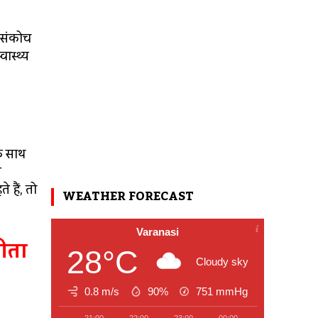
ं संकोच
वास्थ्य
े साथ
े
 हैं, तो
WEATHER FORECAST
Varanasi
बीता
28°C
Cloudy sky
0.8 m/s
90%
751
mmHg
21:00
22:00
23:00
00:00
01:00
02