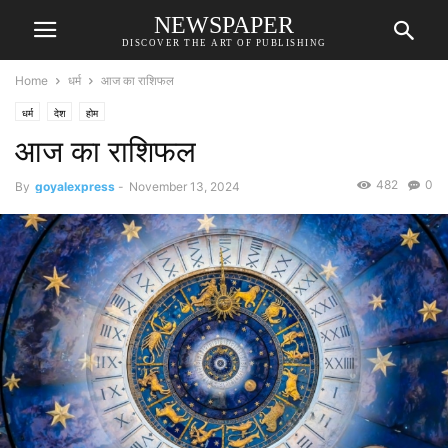
NEWSPAPER
DISCOVER THE ART OF PUBLISHING
Home
धर्म
आज का राशिफल
धर्म
देश
होम
आज का राशिफल
482
0
By
goyalexpress
-
November 13, 2024