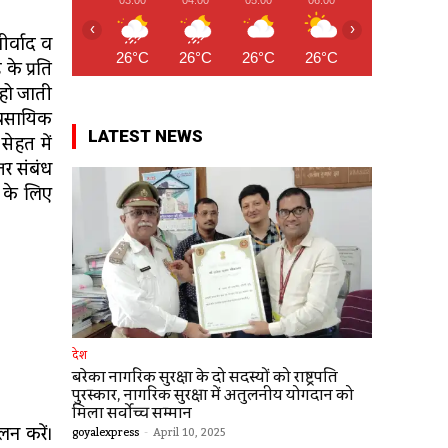
‹
›
ीर्वाद व
26°C
26°C
26°C
26°C
26°C
27
े प्रति
 हो जाती
यवसायिक
LATEST NEWS
सेहत में
तर संबंध
े के लिए
देश
बरेका नागरिक सुरक्षा के दो सदस्यों को राष्ट्रपति
पुरस्कार, नागरिक सुरक्षा में अतुलनीय योगदान को
मिला सर्वोच्च सम्मान
लन करें।
goyalexpress
-
April 10, 2025