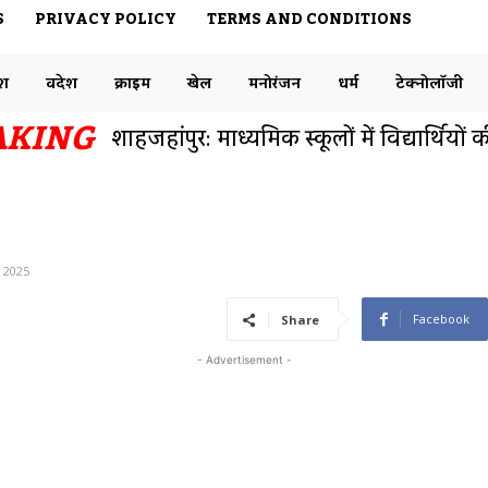
S
PRIVACY POLICY
TERMS AND CONDITIONS
ेश
विदेश
क्राइम
खेल
मनोरंजन
धर्म
टेक्नोलॉजी
AKING
बनारस रेलवे स्टेशन एक नंबर प्लेटफार्म से फुट
समाजसेवी डॉक्टर राजेश ने ट्विटर पर रेलवे विभ
, 2025
Facebook
Share
- Advertisement -