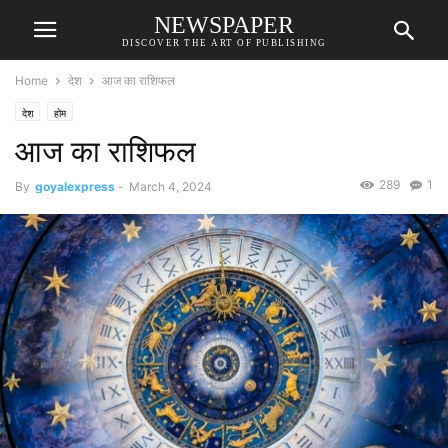
NEWSPAPER
DISCOVER THE ART OF PUBLISHING
Home
देश
आज का राशिफल
देश
होम
आज का राशिफल
289
1
By
goyalexpress
-
March 4, 2024