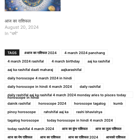
आज का राशिफल
August 20, 2024
In "धर्म"
TAGS
#आज का राशिफल 2024
4 march 2024 panchang
4 march 2024 rashifal
4 march birthday
aaj ka rashifal
aaj ka rashifal daati maharaj
aajkarashifal
daily horoscope 4 march 2024 in hindi
daily horoscope in hindi 4 march 2024
daily rashifal
daily rashifal aaj ka rashifal 4 march 2024 monday aries to pisces today
horoscope in hindi
dainik rashifal
horoscope 2024
horoscope tagalog
kumb
pinoy horoscope
rahshifal aaj ka
rashi bhavishya
tagalog horoscope
today horoscope in hindi 4 march 2024
today rashifal 4 march 2024
आज का कुंभ राशिफल
आज का तुला राशिफल
आज का मेष राशिफल
आज का राशिफल
आज का राशिफल 2024
आजको राशिफल