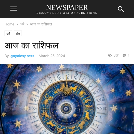
NEWSPAPER
DISCOVER THE ART OF PUBLISHING
Home
धर्म
आज का राशिफल
धर्म
होम
आज का राशिफल
361
1
By
goyalexpress
-
March 25, 2024