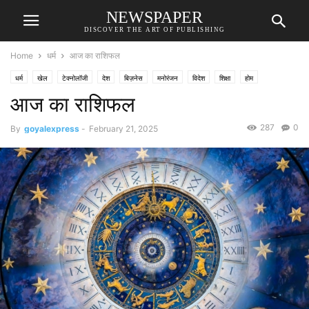
NEWSPAPER
DISCOVER THE ART OF PUBLISHING
Home
धर्म
आज का राशिफल
धर्म
खेल
टेक्नोलॉजी
देश
बिज़नेस
मनोरंजन
विदेश
शिक्षा
होम
आज का राशिफल
287
0
By
goyalexpress
-
February 21, 2025