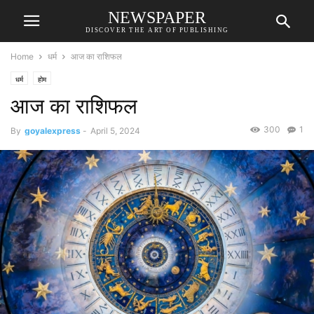
NEWSPAPER
DISCOVER THE ART OF PUBLISHING
Home
धर्म
आज का राशिफल
धर्म
होम
आज का राशिफल
300
1
By
goyalexpress
-
April 5, 2024