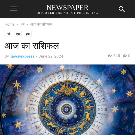
NEWSPAPER
DISCOVER THE ART OF PUBLISHING
Home
धर्म
आज का राशिफल
धर्म
देश
होम
आज का राशिफल
545
0
By
goyalexpress
-
June 22, 2024