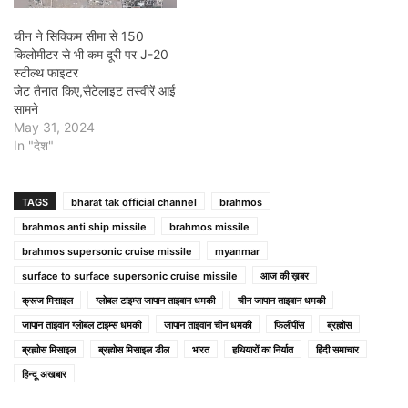
चीन ने सिक्किम सीमा से 150
किलोमीटर से भी कम दूरी पर J-20
स्टील्थ फाइटर
जेट तैनात किए,सैटेलाइट तस्वीरें आई
सामने
May 31, 2024
In "देश"
TAGS
bharat tak official channel
brahmos
brahmos anti ship missile
brahmos missile
brahmos supersonic cruise missile
myanmar
surface to surface supersonic cruise missile
आज की ख़बर
क्रूज मिसाइल
ग्‍लोबल टाइम्‍स जापान ताइवान धमकी
चीन जापान ताइवान धमकी
जापान ताइवान ग्‍लोबल टाइम्‍स धमकी
जापान ताइवान चीन धमकी
फिलीपींस
ब्रह्मोस
ब्रह्मोस मिसाइल
ब्रह्मोस मिसाइल डील
भारत
हथियारों का निर्यात
हिंदी समाचार
हिन्दू अखबार