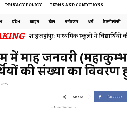
PRIVACY POLICY
TERMS AND CONDITIONS
ेश
विदेश
क्राइम
खेल
मनोरंजन
धर्म
टेक्नोलॉजी
AKING
बनारस रेलवे स्टेशन एक नंबर प्लेटफार्म से फुट
समाजसेवी डॉक्टर राजेश ने ट्विटर पर रेलवे विभ
ाम में माह जनवरी (महाकुम्
र्थियों की संख्या का विवर
, 2025
Facebook
Share
- Advertisement -