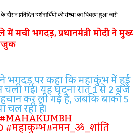
े दौरान प्रतिदिन दर्शनार्थियों की संख्या का विवरण हुआ जारी
 में मची भगदड़, प्रधानमंत्री मोदी ने मुख्यम
नाजुक
ने भगदड़ पर कहा कि महाकुंभ में हुई
न चली गई। यह घटना रात 1 से 2 बजे
 पहचान कर ली गई है, जबकि बाकी 5
या चल रही है।
#MAHAKUMBH
D
#महाकुम्भ
#नमन_ॐ_शांति