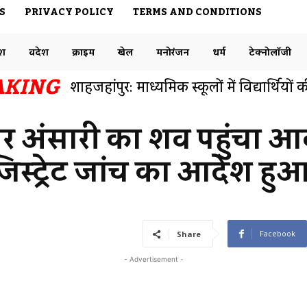
S
PRIVACY POLICY
TERMS AND CONDITIONS
ेश
विदेश
क्राइम
खेल
मनोरंजन
धर्म
टेक्नोलॉजी
AKING
बनारस रेलवे स्टेशन एक नंबर प्लेटफार्म से फुट
समाजसेवी डॉक्टर राजेश ने ट्विटर पर रेलवे विभ
तार अंसारी का शव पहुंचा
जिस्ट्रेट जांच का आदेश हु
Facebook
Share
- Advertisement -