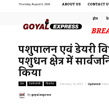
ABOUT US
CONTACT U
Thursday, August 6, 2026
होम
द
BRE
पशुपालन एवं डेयरी विभ
पशुधन क्षेत्र में सार
किया
देश
टेक्नोलॉजी
बिज़नेस
February 16, 2025
Updated:
Febru
By
goyalexpress