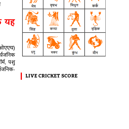
ा
कि यह
्यूओएएच)
र्वजनिक
र्म, पशु
ार्वजनिक-
LIVE CRICKET SCORE