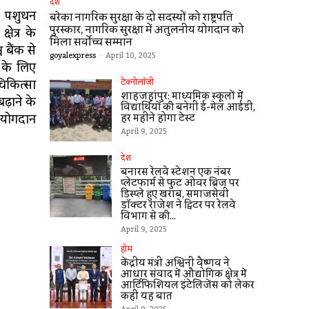
देश
, पशुधन
बरेका नागरिक सुरक्षा के दो सदस्यों को राष्ट्रपति
पुरस्कार, नागरिक सुरक्षा में अतुलनीय योगदान को
षेत्र के
मिला सर्वोच्च सम्मान
 बैंक से
goyalexpress
-
April 10, 2025
 के लिए
चिकित्सा
टेक्नोलॉजी
शाहजहांपुर: माध्यमिक स्कूलाें में
ढ़ाने के
विद्यार्थियों की बनेगी ई-मेल आईडी,
ं योगदान
हर महीने होगा टेस्ट
April 9, 2025
देश
बनारस रेलवे स्टेशन एक नंबर
प्लेटफार्म से फुट ओवर ब्रिज पर
डिस्प्ले हुए खराब, समाजसेवी
डॉक्टर राजेश ने ट्विटर पर रेलवे
विभाग से की...
April 9, 2025
होम
केंद्रीय मंत्री अश्विनी वैष्णव ने
आधार संवाद में औद्योगिक क्षेत्र में
आर्टिफिशियल इंटेलिजेंस को लेकर
कहीं यह बात