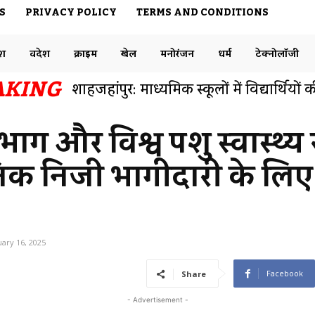
S
PRIVACY POLICY
TERMS AND CONDITIONS
ेश
विदेश
क्राइम
खेल
मनोरंजन
धर्म
टेक्नोलॉजी
AKING
बनारस रेलवे स्टेशन एक नंबर प्लेटफार्म से फुट
समाजसेवी डॉक्टर राजेश ने ट्विटर पर रेलवे विभ
ाग और विश्व पशु स्वास्थ्य
्वजनिक निजी भागीदारी के लिए
ary 16, 2025
Facebook
Share
- Advertisement -