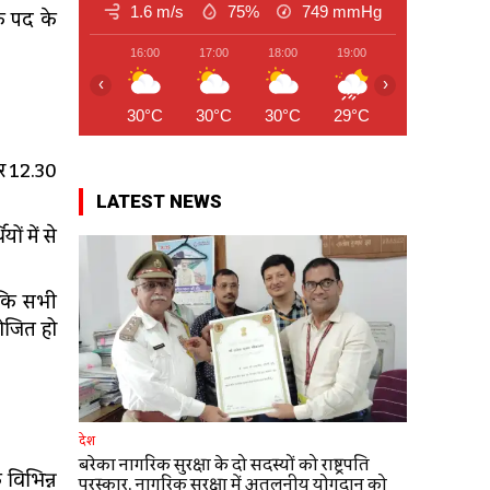
1.6 m/s
75%
749
mmHg
े पद के
16:00
17:00
18:00
19:00
20:00
21
‹
›
30°C
30°C
30°C
29°C
28°C
28
हर 12.30
LATEST NEWS
ं में से
ाकि सभी
योजित हो
देश
बरेका नागरिक सुरक्षा के दो सदस्यों को राष्ट्रपति
 विभिन्न
पुरस्कार, नागरिक सुरक्षा में अतुलनीय योगदान को