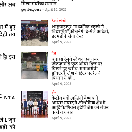
मिला सर्वोच्च सम्मान
आ और अब
goyalexpress
-
April 10, 2025
टेक्नोलॉजी
 में हुए
शाहजहांपुर: माध्यमिक स्कूलाें में
विद्यार्थियों की बनेगी ई-मेल आईडी,
देही तय
हर महीने होगा टेस्ट
April 9, 2025
देश
ी है। इस
बनारस रेलवे स्टेशन एक नंबर
प्लेटफार्म से फुट ओवर ब्रिज पर
डिस्प्ले हुए खराब, समाजसेवी
डॉक्टर राजेश ने ट्विटर पर रेलवे
विभाग से की...
April 9, 2025
होम
ट ने NTA
केंद्रीय मंत्री अश्विनी वैष्णव ने
आधार संवाद में औद्योगिक क्षेत्र में
आर्टिफिशियल इंटेलिजेंस को लेकर
कहीं यह बात
April 9, 2025
ले 1 जून
़बड़ी की