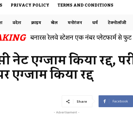
S
PRIVACY POLICY
TERMS AND CONDITIONS
ेश
विदेश
क्राइम
खेल
मनोरंजन
धर्म
टेक्नोलॉजी
AKING
बनारस रेलवे स्टेशन एक नंबर प्लेटफार्म से फुट
समाजसेवी डॉक्टर राजेश ने ट्विटर पर रेलवे विभ
सी नेट एग्जाम किया रद्द, परीक
पर एग्जाम किया रद्द
Facebook
Share
- Advertisement -