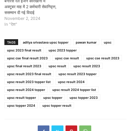
बनारस रेल इंजन कारखाना में
अक्टूबर माह में 2 कर्मचारी सेवानिवृत्त,
ससम्मान दी गई विदाई
November 2, 2024
In "देश"
TAGS
aditya srivastava upsc topper
pawan kumar
upsc
upsc 2023 final result
upsc 2023 topper
upsc cse final result 2023
upsc cse result
upsc cse result 2023
upsc final result 2023
upsc result
upsc result 2023
upsc result 2023 final result
upsc result 2023 topper
upsc result 2023 topper list
upsc result 2024
upsc result 2024 topper
upsc result 2024 topper list
upsc result topper
upsc topper
upsc topper 2023
upsc topper 2024
upsc topper result