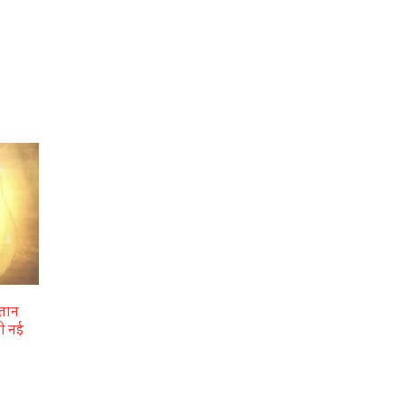
गतान
ी नई