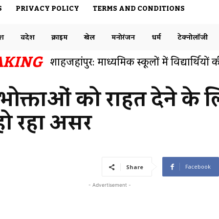
S
PRIVACY POLICY
TERMS AND CONDITIONS
ेश
विदेश
क्राइम
खेल
मनोरंजन
धर्म
टेक्नोलॉजी
AKING
बनारस रेलवे स्टेशन एक नंबर प्लेटफार्म से फुट
समाजसेवी डॉक्टर राजेश ने ट्विटर पर रेलवे विभ
पभोक्ताओं को राहत देने के 
 हो रहा असर
Facebook
Share
- Advertisement -