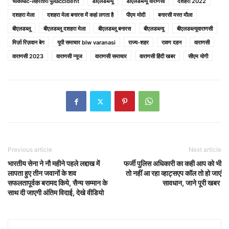
चौकाघाट-लहरतारा पुलaccident
डीएलडब्ल्यू
डीएलडब्ल्यू वाराणसी
दशहरा 2022
दशहरा मेला
दशहरा मेला बनारस में कहां लगता है
पीएम मोदी
बनारसी मस्त मौला
बीएलडब्लू
बीएलडब्लू दशहरा मेला
बीएलडब्लू बनारस
बीएलडब्‍ल्‍यू
बीएलडब्ल्यूवाराणसी
मिर्ज़ा रिज़वान बेग
यूपी समाचार blw varanasi
राज्य-शहर
रावण दहन
वाराणसी
वाराणसी 2023
वाराणसी न्यूज
वाराणसी समाचार
वाराणसी हिंदी खबर
सीएम योगी
Previous article
Next article
भारतीय सेना ने नौ महीने पहले लद्दाख में
फर्जी पुलिस अधिकारी का कही आप को भी
लापता हुए तीन जवानों के शव
तो नहीं आ रहा व्हाट्सएप कॉल तो हो जाएं
सफलतापूर्वक बरामद किये, सैन्य सम्मान के
सावधान, जाने पूरी खबर
साथ दी जाएगी अंतिम विदाई, देखे वीडियो