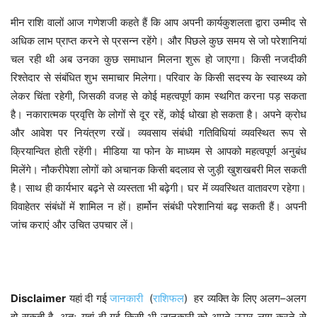
आप अपनी कार्यकुशलता द्वारा उम्मीद से
मीन
राशि
वालों
आज
गणेशजी
कहते
हैं
कि
अधिक लाभ प्राप्त करने से प्रसन्न रहेंगे। और पिछले कुछ समय से जो परेशानियां
चल रही थी अब उनका कुछ समाधान मिलना शुरू हो जाएगा। किसी नजदीकी
रिश्तेदार से संबंधित शुभ समाचार मिलेगा। परिवार के किसी सदस्य के स्वास्थ्य को
लेकर चिंता रहेगी, जिसकी वजह से कोई महत्वपूर्ण काम स्थगित करना पड़ सकता
है। नकारात्मक प्रवृत्ति के लोगों से दूर रहें, कोई धोखा हो सकता है। अपने क्रोध
और आवेश पर नियंत्रण रखें। व्यवसाय संबंधी गतिविधियां व्यवस्थित रूप से
क्रियान्वित होती रहेंगी। मीडिया या फोन के माध्यम से आपको महत्वपूर्ण अनुबंध
मिलेंगे। नौकरीपेशा लोगों को अचानक किसी बदलाव से जुड़ी खुशखबरी मिल सकती
है। साथ ही कार्यभार बढ़ने से व्यस्तता भी बढ़ेगी। घर में व्यवस्थित वातावरण रहेगा।
विवाहेतर संबंधों में शामिल न हों। हार्मोन संबंधी परेशानियां बढ़ सकती हैं। अपनी
जांच कराएं और उचित उपचार लें।
Disclaimer
(
)
–
यहां
दी
गई
जानकारी
राशिफल
हर
व्यक्ति
के
लिए
अलग
अलग
,
हो
सकती
है
अतः
यहां
दी
गई
किसी
भी
जानकारी
को
अपने
ऊपर
लागू
करने
से