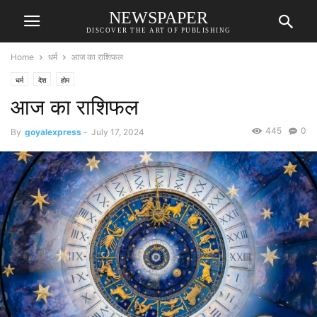
NEWSPAPER
DISCOVER THE ART OF PUBLISHING
Home
धर्म
आज का राशिफल
धर्म
देश
होम
आज का राशिफल
445
0
By
goyalexpress
-
July 17, 2024